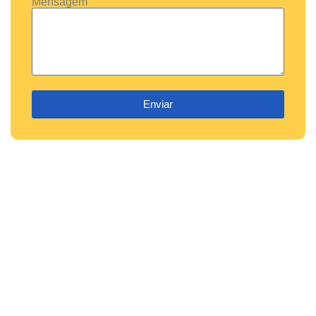
Mensagem
Enviar
Clientes
CONHEÇA ALGUNS DOS
NOSSOS CLIENTES.
Queremos negócios como o seu aqui no nosso portfólio.