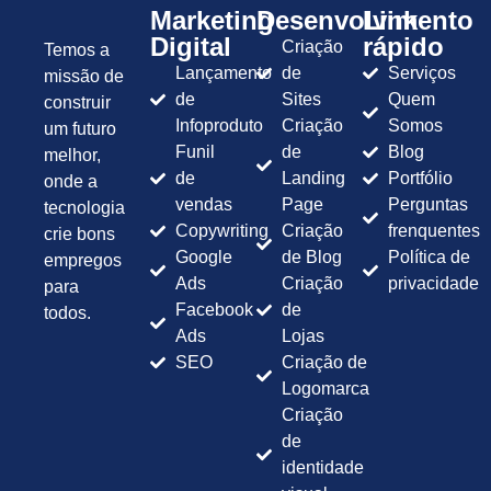
Marketing
Desenvolvimento
Link
Digital
rápido
Criação
Temos a
Lançamento
de
Serviços
missão de
de
Sites
Quem
construir
Infoproduto
Criação
Somos
um futuro
Funil
de
Blog
melhor,
de
Landing
Portfólio
onde a
vendas
Page
Perguntas
tecnologia
Copywriting
Criação
frenquentes
crie bons
Google
de Blog
Política de
empregos
Ads
Criação
privacidade
para
Facebook
de
todos.
Ads
Lojas
SEO
Criação de
Logomarca
Criação
de
identidade